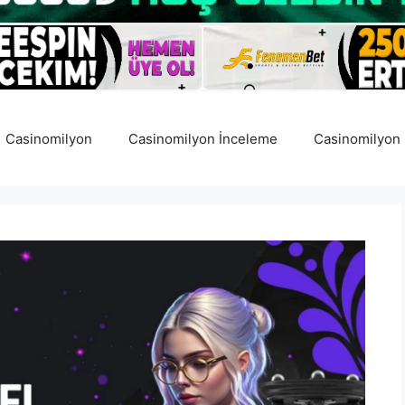
Casinomilyon
Casinomilyon İnceleme
Casinomilyon 