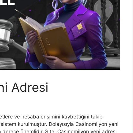
i Adresi
tlere ve hesaba erişimini kaybettiğini takip
 sistem kurulmuştur. Dolayısıyla Casinomilyon yeni
son derece önemlidir. Site, Casinomilyon yeni adresi