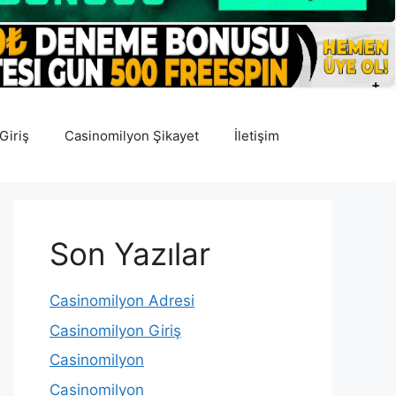
Giriş
Casinomilyon Şikayet
İletişim
Son Yazılar
Casinomilyon Adresi
Casinomilyon Giriş
Casinomilyon
Casinomilyon