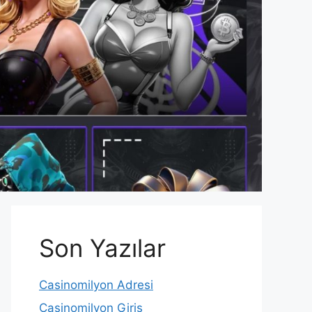
Son Yazılar
Casinomilyon Adresi
Casinomilyon Giriş