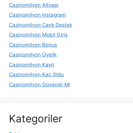
Casinomilyon Altyapı
Casinomilyon Instagram
Casinomilyon Canlı Destek
Casinomilyon Mobil Giriş
Casinomilyon Bonus
Casinomilyon Üyelik
Casinomilyon Kayıt
Casinomilyon Kaç Oldu
Casinomilyon Güvenilir Mi
Kategoriler