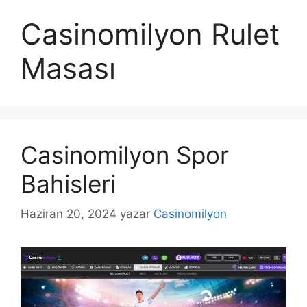
Casinomilyon Rulet
Masası
Casinomilyon Spor
Bahisleri
Haziran 20, 2024
yazar
Casinomilyon