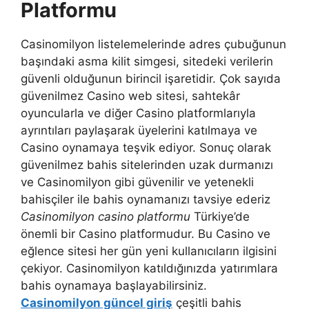
Platformu
Casinomilyon listelemelerinde adres çubuğunun
başındaki asma kilit simgesi, sitedeki verilerin
güvenli olduğunun birincil işaretidir. Çok sayıda
güvenilmez Casino web sitesi, sahtekâr
oyuncularla ve diğer Casino platformlarıyla
ayrıntıları paylaşarak üyelerini katılmaya ve
Casino oynamaya teşvik ediyor. Sonuç olarak
güvenilmez bahis sitelerinden uzak durmanızı
ve Casinomilyon gibi güvenilir ve yetenekli
bahisçiler ile bahis oynamanızı tavsiye ederiz
Casinomilyon casino platformu
Türkiye’de
önemli bir Casino platformudur. Bu Casino ve
eğlence sitesi her gün yeni kullanıcıların ilgisini
çekiyor. Casinomilyon katıldığınızda yatırımlara
bahis oynamaya başlayabilirsiniz.
Casinomilyon güncel giriş
çeşitli bahis