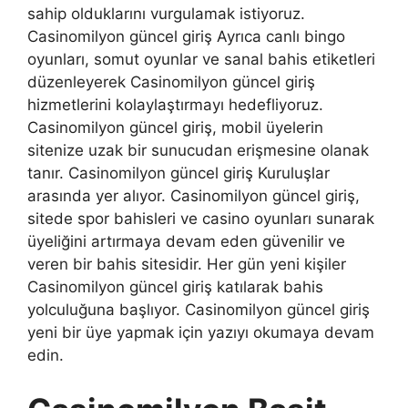
sahip olduklarını vurgulamak istiyoruz.
Casinomilyon güncel giriş Ayrıca canlı bingo
oyunları, somut oyunlar ve sanal bahis etiketleri
düzenleyerek Casinomilyon güncel giriş
hizmetlerini kolaylaştırmayı hedefliyoruz.
Casinomilyon güncel giriş, mobil üyelerin
sitenize uzak bir sunucudan erişmesine olanak
tanır. Casinomilyon güncel giriş Kuruluşlar
arasında yer alıyor. Casinomilyon güncel giriş,
sitede spor bahisleri ve casino oyunları sunarak
üyeliğini artırmaya devam eden güvenilir ve
veren bir bahis sitesidir. Her gün yeni kişiler
Casinomilyon güncel giriş katılarak bahis
yolculuğuna başlıyor. Casinomilyon güncel giriş
yeni bir üye yapmak için yazıyı okumaya devam
edin.