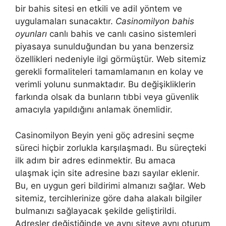
bir bahis sitesi en etkili ve adil yöntem ve
uygulamaları sunacaktır.
Casinomilyon bahis
oyunları
canlı bahis ve canlı casino sistemleri
piyasaya sunulduğundan bu yana benzersiz
özellikleri nedeniyle ilgi görmüştür. Web sitemiz
gerekli formaliteleri tamamlamanın en kolay ve
verimli yolunu sunmaktadır. Bu değişikliklerin
farkında olsak da bunların tıbbi veya güvenlik
amacıyla yapıldığını anlamak önemlidir.
Casinomilyon Beyin yeni göç adresini seçme
süreci hiçbir zorlukla karşılaşmadı. Bu süreçteki
ilk adım bir adres edinmektir. Bu amaca
ulaşmak için site adresine bazı sayılar eklenir.
Bu, en uygun geri bildirimi almanızı sağlar. Web
sitemiz, tercihlerinize göre daha alakalı bilgiler
bulmanızı sağlayacak şekilde geliştirildi.
Adresler değiştiğinde ve aynı siteye aynı oturum