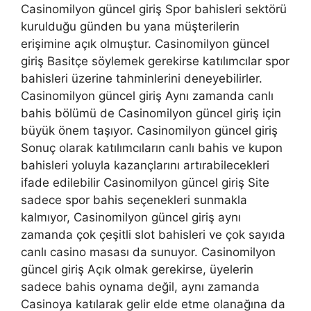
Casinomilyon güncel giriş Spor bahisleri sektörü
kurulduğu günden bu yana müşterilerin
erişimine açık olmuştur. Casinomilyon güncel
giriş Basitçe söylemek gerekirse katılımcılar spor
bahisleri üzerine tahminlerini deneyebilirler.
Casinomilyon güncel giriş Aynı zamanda canlı
bahis bölümü de Casinomilyon güncel giriş için
büyük önem taşıyor. Casinomilyon güncel giriş
Sonuç olarak katılımcıların canlı bahis ve kupon
bahisleri yoluyla kazançlarını artırabilecekleri
ifade edilebilir Casinomilyon güncel giriş Site
sadece spor bahis seçenekleri sunmakla
kalmıyor, Casinomilyon güncel giriş aynı
zamanda çok çeşitli slot bahisleri ve çok sayıda
canlı casino masası da sunuyor. Casinomilyon
güncel giriş Açık olmak gerekirse, üyelerin
sadece bahis oynama değil, aynı zamanda
Casinoya katılarak gelir elde etme olanağına da