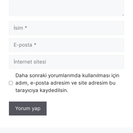
İsim
E-
posta
İnternet
sitesi
Daha sonraki yorumlarımda kullanılması için
adım, e-posta adresim ve site adresim bu
tarayıcıya kaydedilsin.