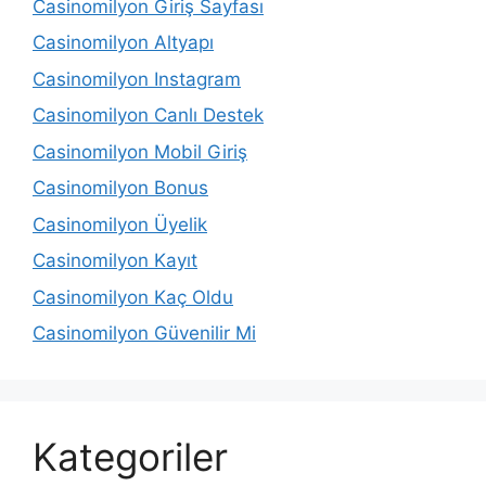
Casinomilyon Giriş Sayfası
Casinomilyon Altyapı
Casinomilyon Instagram
Casinomilyon Canlı Destek
Casinomilyon Mobil Giriş
Casinomilyon Bonus
Casinomilyon Üyelik
Casinomilyon Kayıt
Casinomilyon Kaç Oldu
Casinomilyon Güvenilir Mi
Kategoriler