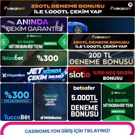
×
CASINOMILYON GİRİŞ İÇİN TIKLAYINIZ!