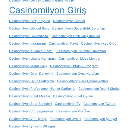
Casinomilyon Gerçek Zamanlı Bahis Fırsatı
Casinomilyon Giriş
Casinomilyon Giriş Sayfası
Casinomilyon Güncel
Casinomilyon Güncel Giriş
Casinomilyon Güvenilirlik Sorunları
Casinomilyon Güvenilir Mi
Casinomilyon Hızlı Giriş Bonusu
Casinomilyon Instagram
Casinomilyon Kayıt
Casinomilyon Kaç Oldu
Casinomilyon Kullanıcı Dostu
Casinomilyon Kullanıcı Güvenliği
Casinomilyon Lisans Numarası
Casinomilyon Masa Limitleri
Casinomilyon Mobil Giriş
Casinomilyon Ortaklık Programı
Casinomilyon Oyun Deneyimi
Casinomilyon Oyun Kuralları
Casinomilyon Oyun Platformu
Casino Milyon Para Çekme Yolları
Casinomilyon Profesyonel Hizmet Sağlayıcı
Casinomilyon Resmi Slotlar
Casinomilyon Rulet Masası
Casinomilyon Rulet Oyunu
Casinomilyon Spor Bahisleri
Casinomilyon TV
Casinomilyon Twitter
Casinomilyon Vip Seçenekler
Casinomilyon Vip Üye
Casinomilyon VIP Üyeliği
Casinomilyon Üyelik
Casinomilyon Şikayet
Casinomilyon Şirketin Altyapısı