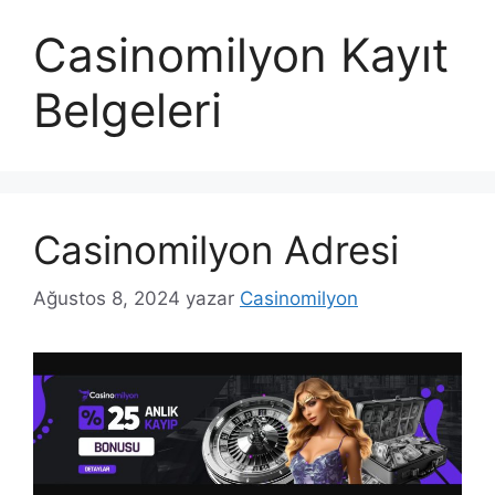
Casinomilyon Kayıt
Belgeleri
Casinomilyon Adresi
Ağustos 8, 2024
yazar
Casinomilyon