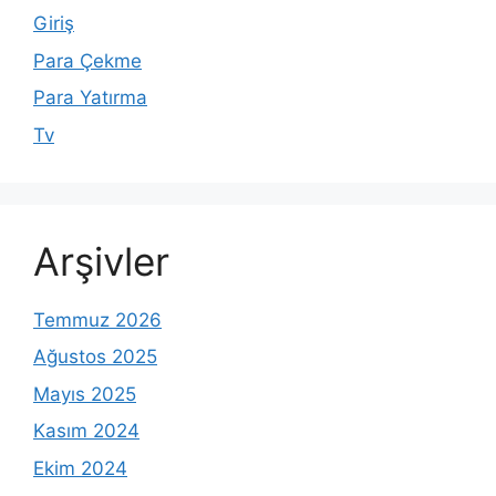
Giriş
Para Çekme
Para Yatırma
Tv
Arşivler
Temmuz 2026
Ağustos 2025
Mayıs 2025
Kasım 2024
Ekim 2024