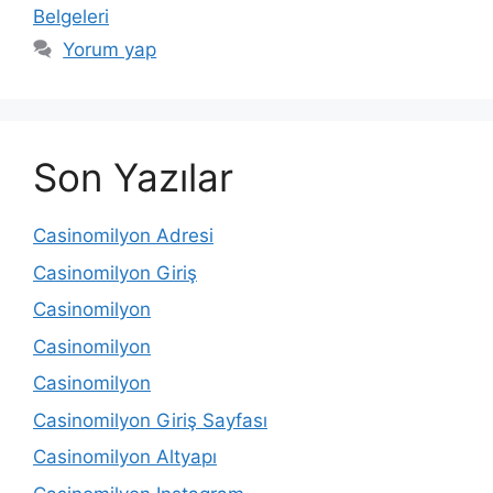
Belgeleri
Yorum yap
Son Yazılar
Casinomilyon Adresi
Casinomilyon Giriş
Casinomilyon
Casinomilyon
Casinomilyon
Casinomilyon Giriş Sayfası
Casinomilyon Altyapı