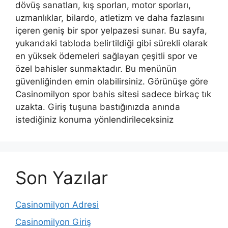
dövüş sanatları, kış sporları, motor sporları,
uzmanlıklar, bilardo, atletizm ve daha fazlasını
içeren geniş bir spor yelpazesi sunar. Bu sayfa,
yukarıdaki tabloda belirtildiği gibi sürekli olarak
en yüksek ödemeleri sağlayan çeşitli spor ve
özel bahisler sunmaktadır. Bu menünün
güvenliğinden emin olabilirsiniz. Görünüşe göre
Casinomilyon spor bahis sitesi sadece birkaç tık
uzakta. Giriş tuşuna bastığınızda anında
istediğiniz konuma yönlendirileceksiniz
Son Yazılar
Casinomilyon Adresi
Casinomilyon Giriş