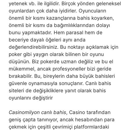
yetenek vb. ile ilgilidir. Birçok yönden geleneksel
oyunlardan çok daha iyidirler. Oyuncuların
önemli bir kısmı kazançlarına bahis koyarken,
önemli bir kısmı da bağımlılıklarından dolayı
bunu yapmaktadır. Hem parasal hem de
beceriye dayalı öğeleri aynı anda
değerlendirebilirsiniz. Bu noktayı açıklamak için
poker gibi yaygın olarak bilinen bir oyunu
düşünün. Biz pokerde uzman değiliz ve bu el
mükemmel, ancak profesyoneller bizi geride
bırakabilir. Bu, bireylerin daha büyük bahisleri
güvenle oynamasıyla sonuçlanır. Canlı bahis
siteleri de değişikliklere yanıt olarak bahis
oyunlarını değiştirir
Casinomilyon canlı bahis
, Casino tarafından
geniş çapta tanınıyor, ancak hesabından para
çekmek için çeşitli çevrimiçi platformlardaki