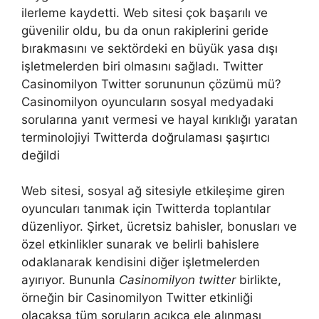
ilerleme kaydetti. Web sitesi çok başarılı ve
güvenilir oldu, bu da onun rakiplerini geride
bırakmasını ve sektördeki en büyük yasa dışı
işletmelerden biri olmasını sağladı. Twitter
Casinomilyon Twitter sorununun çözümü mü?
Casinomilyon oyuncuların sosyal medyadaki
sorularına yanıt vermesi ve hayal kırıklığı yaratan
terminolojiyi Twitterda doğrulaması şaşırtıcı
değildi
Web sitesi, sosyal ağ sitesiyle etkileşime giren
oyuncuları tanımak için Twitterda toplantılar
düzenliyor. Şirket, ücretsiz bahisler, bonusları ve
özel etkinlikler sunarak ve belirli bahislere
odaklanarak kendisini diğer işletmelerden
ayırıyor. Bununla
Casinomilyon twitter
birlikte,
örneğin bir Casinomilyon Twitter etkinliği
olacaksa tüm soruların açıkça ele alınması