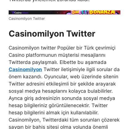
Casinomilyon Twitter
Casinomilyon Twitter
Casinomilyon twitter Popüler bir Türk çevrimiçi
Casino platformunun müşterisi mesajlarını
Twitterda paylaşmalı. Elbette bu aşamada
Casinomilyon
Twitter iletişimiyle ilgili sorular da
önem kazandı. Oyuncular, web üzerinde sitenin
Twitter adresini etkileşimli bir şekilde arayarak
sosyal medya hesaplarını kolayca bulabilirler.
Ayrıca giriş adresinizin sonunda sosyal medya
hesap bilgileriniz görüntülenecektir. Twitter
hesap bilgilerini almak için kullanılabilir.
Casinomilyon, Twitterdaki tüm sorunları çözerek
saygın bir bahis sitesi olma yolunda önemli