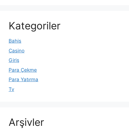
Kategoriler
Bahis
Casino
Giriş
Para Çekme
Para Yatırma
Tv
Arşivler