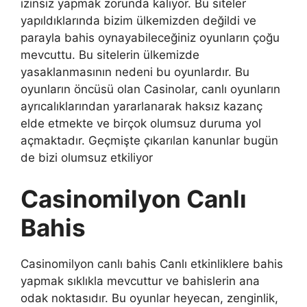
izinsiz yapmak zorunda kalıyor. Bu siteler
yapıldıklarında bizim ülkemizden değildi ve
parayla bahis oynayabileceğiniz oyunların çoğu
mevcuttu. Bu sitelerin ülkemizde
yasaklanmasının nedeni bu oyunlardır. Bu
oyunların öncüsü olan Casinolar, canlı oyunların
ayrıcalıklarından yararlanarak haksız kazanç
elde etmekte ve birçok olumsuz duruma yol
açmaktadır. Geçmişte çıkarılan kanunlar bugün
de bizi olumsuz etkiliyor
Casinomilyon Canlı
Bahis
Casinomilyon canlı bahis Canlı etkinliklere bahis
yapmak sıklıkla mevcuttur ve bahislerin ana
odak noktasıdır. Bu oyunlar heyecan, zenginlik,