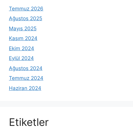
Temmuz 2026
Ağustos 2025
Mayıs 2025
Kasım 2024
Ekim 2024
Eylül 2024
Ağustos 2024
Temmuz 2024
Haziran 2024
Etiketler