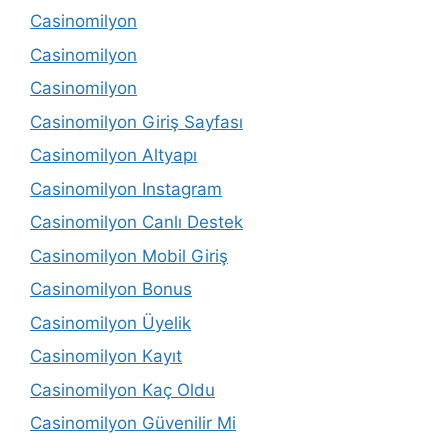
Casinomilyon
Casinomilyon
Casinomilyon
Casinomilyon Giriş Sayfası
Casinomilyon Altyapı
Casinomilyon Instagram
Casinomilyon Canlı Destek
Casinomilyon Mobil Giriş
Casinomilyon Bonus
Casinomilyon Üyelik
Casinomilyon Kayıt
Casinomilyon Kaç Oldu
Casinomilyon Güvenilir Mi