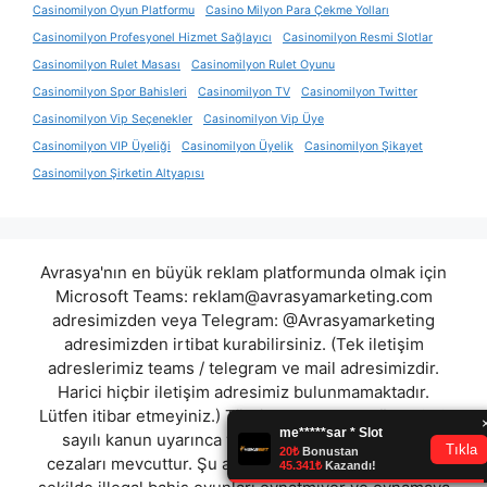
Casinomilyon Oyun Platformu
Casino Milyon Para Çekme Yolları
Casinomilyon Profesyonel Hizmet Sağlayıcı
Casinomilyon Resmi Slotlar
Casinomilyon Rulet Masası
Casinomilyon Rulet Oyunu
Casinomilyon Spor Bahisleri
Casinomilyon TV
Casinomilyon Twitter
Casinomilyon Vip Seçenekler
Casinomilyon Vip Üye
Casinomilyon VIP Üyeliği
Casinomilyon Üyelik
Casinomilyon Şikayet
Casinomilyon Şirketin Altyapısı
Avrasya'nın en büyük reklam platformunda olmak için
Microsoft Teams:
reklam@avrasyamarketing.com
adresimizden veya Telegram: @Avrasyamarketing
adresimizden irtibat kurabilirsiniz. (Tek iletişim
adreslerimiz teams / telegram ve mail adresimizdir.
Harici hiçbir iletişim adresimiz bulunmamaktadır.
Lütfen itibar etmeyiniz.) Türkiye yasalarına göre 7258
sayılı kanun uyarınca yasa dışı bahis oynamanın
cezaları mevcuttur. Şu an bulunduğunuz site hiç bir